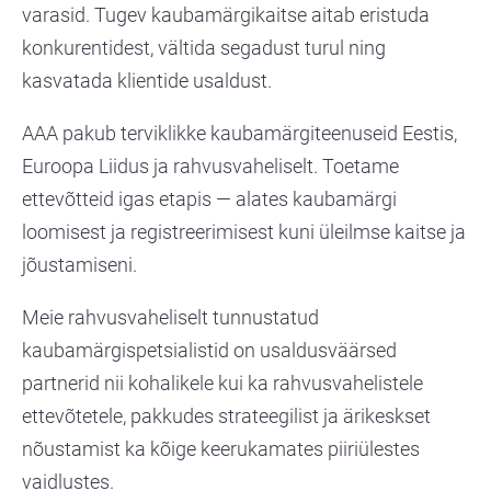
varasid. Tugev kaubamärgikaitse aitab eristuda
konkurentidest, vältida segadust turul ning
kasvatada klientide usaldust.
AAA pakub terviklikke kaubamärgiteenuseid Eestis,
Euroopa Liidus ja rahvusvaheliselt. Toetame
ettevõtteid igas etapis — alates kaubamärgi
loomisest ja registreerimisest kuni üleilmse kaitse ja
jõustamiseni.
Meie rahvusvaheliselt tunnustatud
kaubamärgispetsialistid on usaldusväärsed
partnerid nii kohalikele kui ka rahvusvahelistele
ettevõtetele, pakkudes strateegilist ja ärikeskset
nõustamist ka kõige keerukamates piiriülestes
vaidlustes.