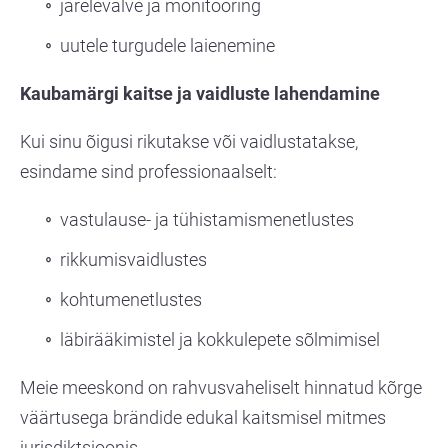
järelevalve ja monitooring
uutele turgudele laienemine
Kaubamärgi kaitse ja vaidluste lahendamine
Kui sinu õigusi rikutakse või vaidlustatakse,
esindame sind professionaalselt:
vastulause- ja tühistamismenetlustes
rikkumisvaidlustes
kohtumenetlustes
läbirääkimistel ja kokkulepete sõlmimisel
Meie meeskond on rahvusvaheliselt hinnatud kõrge
väärtusega brändide edukal kaitsmisel mitmes
jurisdiktsioonis.