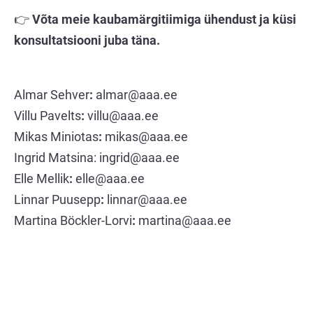
👉
Võta meie kaubamärgitiimiga ühendust ja küsi
konsultatsiooni juba täna.
Almar Sehver
:
almar@aaa.ee
Villu Pavelts
:
villu@aaa.ee
Mikas Miniotas
:
mikas@aaa.ee
Ingrid Matsina:
ingrid@aaa.ee
Elle Mellik
:
elle@aaa.ee
Linnar Puusepp
:
linnar@aaa.ee
Martina Böckler-Lorvi
:
martina@aaa.ee