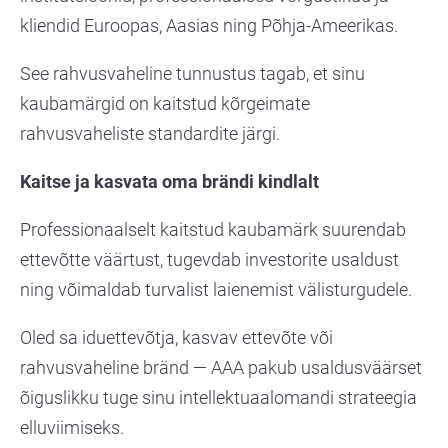
kliendid Euroopas, Aasias ning Põhja-Ameerikas.
See rahvusvaheline tunnustus tagab, et sinu
kaubamärgid on kaitstud kõrgeimate
rahvusvaheliste standardite järgi.
Kaitse ja kasvata oma brändi kindlalt
Professionaalselt kaitstud kaubamärk suurendab
ettevõtte väärtust, tugevdab investorite usaldust
ning võimaldab turvalist laienemist välisturgudele.
Oled sa iduettevõtja, kasvav ettevõte või
rahvusvaheline bränd — AAA pakub usaldusväärset
õiguslikku tuge sinu intellektuaalomandi strateegia
elluviimiseks.