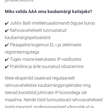
Miks valida AAA oma kaubamärgi kaitsjaks?
✔️ Juhtiv Balti intellektuaalomandi õiguse büroo
✔️ Rahvusvaheliselt tunnustatud
kaubamärgispetsialistid
✔️ Pikaajaline kogemus EL-i ja üleilmsete
registreeringutega
✔️ Tugev maine keerukates IP-vaidlustes
✔️ Praktiline ja ärile suunatud nõustamine
Meie eksperdid osalevad regulaarselt
rahvusvahelistes kaubamärgiprojektides ning
teevad koostööd juhtivate IP-büroodega üle
maailma. Nende tööd tunnustavad rahvusvahelised
institutsioonid, professionaalsed võrgustikud ja