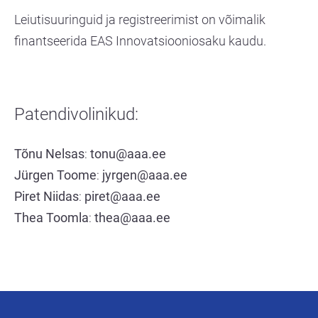
Leiutisuuringuid ja registreerimist on võimalik
finantseerida EAS Innovatsiooniosaku kaudu.
Patendivolinikud:
Tõnu Nelsas
:
tonu@aaa.ee
Jürgen Toome
:
jyrgen@aaa.ee
Piret Niidas
:
piret@aaa.ee
Thea Toomla
:
thea@aaa.ee