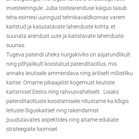
investeeringule. Juba tootearenduse käigus tasub
teha esimesi uuringuid tehnikavaldkonnas varem
kaitstud ja kasutatavate lahenduste kohta, et
suunata arendust uute ja kaitstavate lahenduste
suunas.
Tugeva patendi üheks nurgakiviks on asjatundlikult
ning põhjalikult koostatud patenditaotlus, mis
annaks leiutisele ammendava ning äriliselt mõistliku
kaitse. Omame pikaajalist kogemust leiutiste
kaitsmisel Eestis ning rahvusvaheliselt. Lisaks
patenditaotluste koostamisele nõustame ka kõigis
leituste õiguskaitset ning rakendamist
puudutavates aspektides ning aitame edukate
strateegiate loomisel.