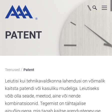
PATENT
/
Teenused
Patent
Leiutisi kui tehnikavaldkonna lahendusi on võimalik
kaitsta patendi või kasuliku mudeliga. Leiutiseks
võib olla seade, meetod, aine või nende
kombinatsioonid. Tegemist on tähtajalise
ainuõigusega, mis tagab kaitse arendustegevuse